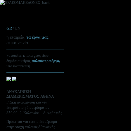
GR
EN
η εταιρεία
τα έργα μας
επικοινωνία
κατοικίες
κτίρια γραφείων
δημόσια κτίρια
παλαιότερα έργα
υπο κατασκευή
ΑΝΑΚΑΙΝΙΣΗ
ΔΙΑΜΕΡΙΣΜΑΤΟΣ,ΑΘΗΝΑ
Ριζική ανακαίνιση και νέα
διαρρύθμιση διαμερίσματος
350,00μ2. Κολωνάκι – Λυκαβηττός.
Πρόκειται για ενιαίο διαμέρισμα
στην εσοχή παλαιάς Αθηναϊκής