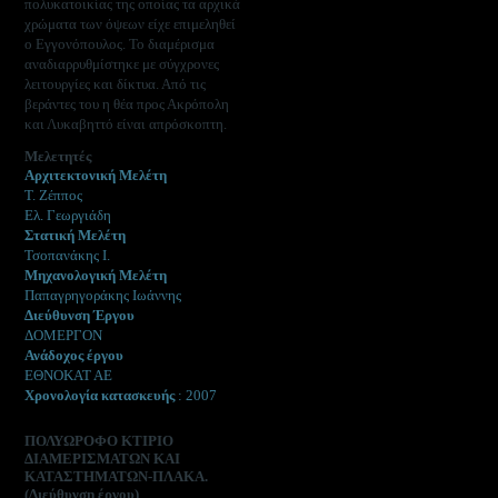
πολυκατοικίας της οποίας τα αρχικά
χρώματα των όψεων είχε επιμεληθεί
ο Εγγονόπουλος. Το διαμέρισμα
αναδιαρρυθμίστηκε με σύγχρονες
λειτουργίες και δίκτυα. Από τις
βεράντες του η θέα προς Ακρόπολη
και Λυκαβηττό είναι απρόσκοπτη.
Μελετητές
Αρχιτεκτονική Μελέτη
Τ. Ζέππος
Ελ. Γεωργιάδη
Στατική Μελέτη
Τσοπανάκης Ι.
Μηχανολογική Μελέτη
Παπαγρηγοράκης Ιωάννης
Διεύθυνση Έργου
ΔΟΜΕΡΓΟΝ
Ανάδοχος έργου
ΕΘΝΟΚΑΤ ΑΕ
Χρονολογία κατασκευής
: 2007
ΠΟΛΥΩΡΟΦΟ ΚΤΙΡΙΟ
ΔΙΑΜΕΡΙΣΜΑΤΩΝ ΚΑΙ
ΚΑΤΑΣΤΗΜΑΤΩΝ-ΠΛΑΚΑ.
(Διεύθυνση έργου)